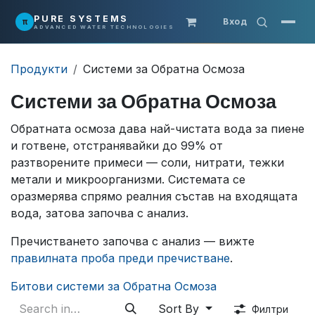
Преминете към съдържание
PURE SYSTEMS
π
Вход
ADVANCED WATER TECHNOLOGIES
Продукти
Системи за Обратна Осмоза
Системи за Обратна Осмоза
Обратната осмоза дава най-чистата вода за пиене
и готвене, отстранявайки до 99% от
разтворените примеси — соли, нитрати, тежки
метали и микроорганизми. Системата се
оразмерява спрямо реалния състав на входящата
вода, затова започва с анализ.
Пречистването започва с анализ — вижте
правилната проба преди пречистване
.
Битови системи за Обратна Осмоза
Sort By
Филтри