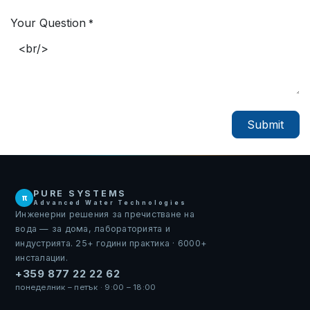
Your Question
*
Submit
PURE SYSTEMS
π
Advanced Water Technologies
Инженерни решения за пречистване на
вода — за дома, лабораторията и
индустрията. 25+ години практика · 6000+
инсталации.
+359 877 22 22 62
понеделник – петък · 9:00 – 18:00