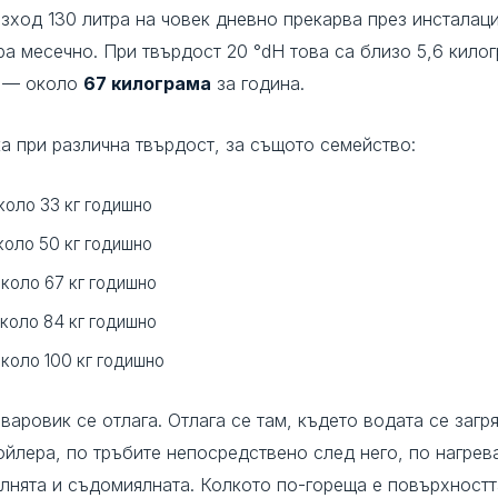
зход 130 литра на човек дневно прекарва през инсталаци
ра месечно. При твърдост 20 °dH това са близо 5,6 кило
о — около
67 килограма
за година.
а при различна твърдост, за същото семейство:
коло 33 кг годишно
коло 50 кг годишно
коло 67 кг годишно
коло 84 кг годишно
коло 100 кг годишно
варовик се отлага. Отлага се там, където водата се загря
ойлера, по тръбите непосредствено след него, по нагрев
лнята и съдомиялната. Колкото по-гореща е повърхностт