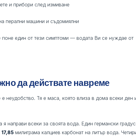
ете и прибори след измиване
 на перални машини и съдомиялни
 поне един от тези симптоми — водата Ви се нуждае от
жно да действате навреме
 е неудобство. Тя е маса, която влиза в дома всеки ден 
 я направи всеки за своята вода. Един германски градус
а
17,85
милиграма калциев карбонат на литър вода. Четир