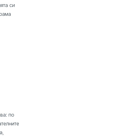
ята си
грама
ва: по
ателните
а,