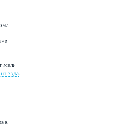
зми.
гаме —
описали
 на вода
.
да в