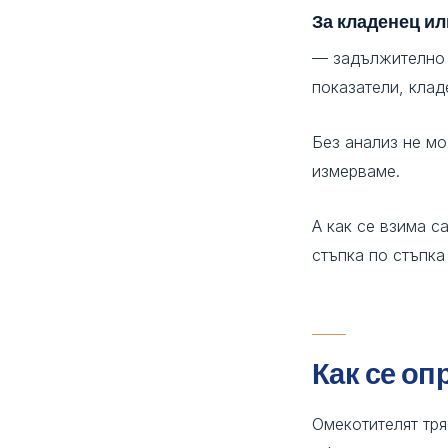
За кладенец и
— задължително 
показатели, кла
Без анализ не м
измерваме.
А как се взима с
стъпка по стъпк
Как се оп
Омекотителят тря