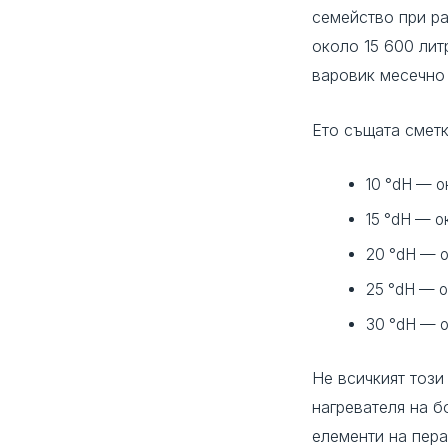
семейство при ра
около 15 600 лит
варовик месечн
Ето същата сметк
10 °dH — о
15 °dH — о
20 °dH — о
25 °dH — о
30 °dH — о
Не всичкият този 
нагревателя на б
елементи на пера