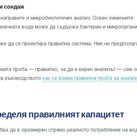
ли сондаж
направете и микробиологичен анализ. Освен химичните
денечната вода може да съдържа бактерии и микрооргани
оже да се проектира правилна система. Ние не предпола
амата проба — правилно, за да е верен анализът — сме 
а в ръководството
как се взима правилна проба за анализ
ределя правилният капацитет
бва да е оразмерен спрямо реалното потребление на во