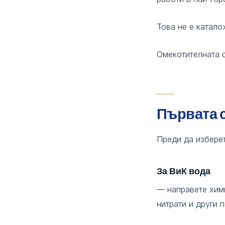
Това не е катало
Омекотителната с
Първата с
Преди да изберет
За ВиК вода
— направете хими
нитрати и други 