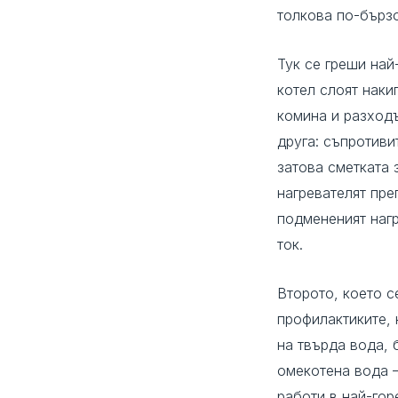
толкова по-бързо
Тук се греши най
котел слоят наки
комина и разходъ
друга: съпротиви
затова сметката 
нагревателят пре
подмененият нагр
ток.
Второто, което с
профилактиките, 
на твърда вода, 
омекотена вода
работи в най-гор