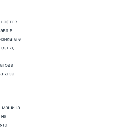
и нафтов
ава в
изиката е
одата,
Затова
ата за
и
на машина
 на
ята