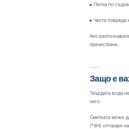
▸ Петна по съдов
▸ Честа повреда
Ако разпознавате
пречистване.
Защо е ва
Твърдата вода не
него.
Сметката може да
(°dH) отговаря н