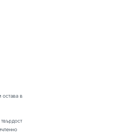
и остава в
 твърдост
ичленно