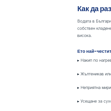
Как да ра
Водата в Българ
собствен кладене
висока.
Ето най-честит
▸ Накип по нагре
▸ Жълтеникав или
▸ Неприятна мири
▸ Усещане за сух