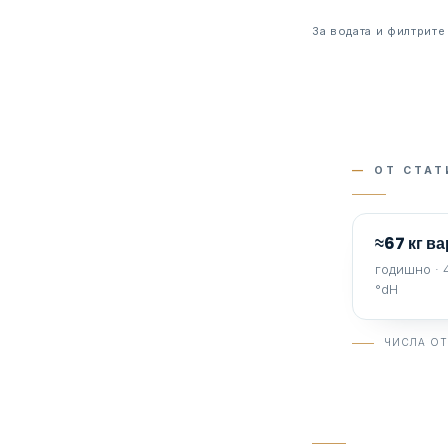
За водата и филтрите
—
ОТ СТАТ
≈67 кг в
годишно · 
°dH
ЧИСЛА ОТ