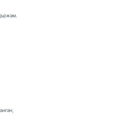
държам.
анган,