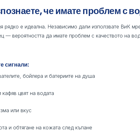
зпознаете, че имате проблем с в
ия рядко е идеална. Независимо дали използвате ВиК мр
ц — вероятността да имате проблем с качеството на вод
е сигнали:
вателите, бойлера и батериите на душа
 кафяв цвят на водата
зма или вкус
ота и обтягане на кожата след къпане