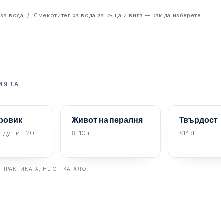
 за вода
Омекотител за вода за къща и вила — как да изберете
ИЯТА
аровик
Живот на пералня
Твърдост
4 души · 20
8–10 г.
<1° dH
 ПРАКТИКАТА, НЕ ОТ КАТАЛОГ