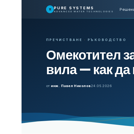
Преминете към съдържание
PURE SYSTEMS
π
Решен
ADVANCED WATER TECHNOLOGIES
ПРЕЧИСТВАНЕ
·
РЪКОВОДСТВО
Омекотител за
вила — как да
от
инж. Павел Николов
24.05.2026