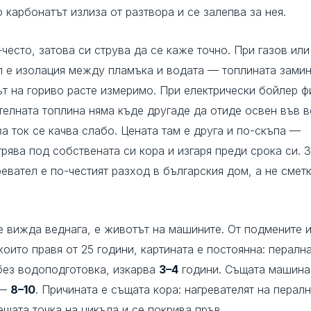
 карбонатът излиза от разтвора и се залепва за нея.
-често, затова си струва да се каже точно. При газов ил
п е изолация между пламъка и водата — топлината замин
т на гориво расте измеримо. При електрически бойлер ф
телната топлина няма къде другаде да отиде освен във в
за ток се качва слабо. Цената там е друга и по-скъпа —
грява под собствената си кора и изгаря преди срока си. 
евател е по-честият разход в българския дом, а не сметк
е вижда веднага, е животът на машините. От подмените 
които правя от 25 години, картината е постоянна: перал
без водоподготовка, изкарва
3–4
години. Същата машина
 —
8–10
. Причината е същата кора: нагревателят на пералн
ещата точка на цикъла и се покрива пръв.