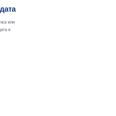
одата
ежа или
ата е