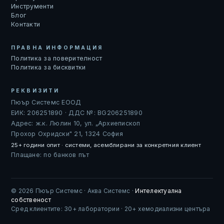
Инструменти
Блог
Контакти
ПРАВНА ИНФОРМАЦИЯ
Политика за поверителност
Политика за бисквитки
РЕКВИЗИТИ
Пюър Системс ЕООД
ЕИК: 206251890 · ДДС №: BG206251890
Адрес: ж.к. Люлин 10, ул. „Архиепископ
Прохор Охридски" 21, 1324 София
25+ години опит · системи, асемблирани за конкретния клиент
Плащане: по банков път
© 2026 Пюър Системс · Аква Системс ·
Интелектуална
собственост
Сред клиентите: 30+ лаборатории · 20+ хемодиализни центъра