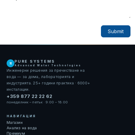
Submit
PURE SYSTEMS
π
Advanced Water Technologies
Инженерни решения за пречистване на
вода — за дома, лабораторията и
индустрията. 25+ години практика · 6000+
инсталации.
+359 877 22 22 62
понеделник – петък · 9:00 – 18:00
НАВИГАЦИЯ
Магазин
Анализ на вода
Премиум