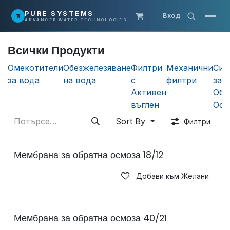
Преминете към съдържание
PURE SYSTEMS
π
Вход
ADVANCED WATER TECHNOLOGIES
Всички Продукти
Омекотители
Обезжелезяване
Филтри
Механични
Сис
за вода
на вода
с
филтри
за
Активен
Обр
въглен
Осм
Sort By
Филтри
Мембрана за обратна осмоза 18/12
Добави към Желани
Мембрана за обратна осмоза 40/21