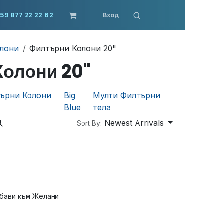
59 877 22 22 62
Вход
лони
Филтърни Колони 20"
олони 20"
ърни Колони
Big
Мулти Филтърни
Blue
тела
Newest Arrivals
Sort By:
бави към Желани