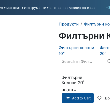
ия
▼
Магазин
▼
Инструменти
▼
Блог
За нас
Анализ на вода
+3
Продукти
Филтърни ко
Филтърни К
Филтърни колони
Филт
10"
20"
Филтърни
Колони 20"
36,00
€
Add to Cart
До