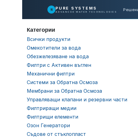
Преминете към съдържание
PURE SYSTEMS
π
Решен
ADVANCED WATER TECHNOLOGIES
Категории
Всички продукти
Омекотители за вода
Обезжелезяване на вода
Филтри с Активен въглен
Механични филтри
Системи за Обратна Осмоза
Мембрани за Обратна Осмоза
Управляващи клапани и резервни части
Филтриращи медии
Филтрищи елементи
Озон Генератори
Съдове от стъклопласт