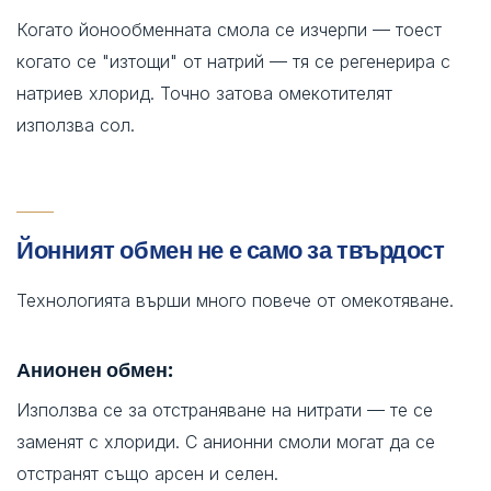
Когато йонообменната смола се изчерпи — тоест
когато се "изтощи" от натрий — тя се регенерира с
натриев хлорид. Точно затова омекотителят
използва сол.
Йонният обмен не е само за твърдост
Технологията върши много повече от омекотяване.
Анионен обмен:
Използва се за отстраняване на нитрати — те се
заменят с хлориди. С анионни смоли могат да се
отстранят също арсен и селен.