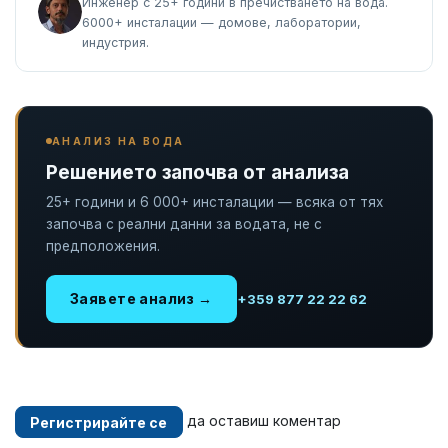
Инженер с 25+ години в пречистването на вода.
6000+ инсталации — домове, лаборатории,
индустрия.
АНАЛИЗ НА ВОДА
Решението започва от анализа
25+ години и 6 000+ инсталации — всяка от тях
започва с реални данни за водата, не с
предположения.
Заявете анализ →
+359 877 22 22 62
да оставиш коментар
Регистрирайте се