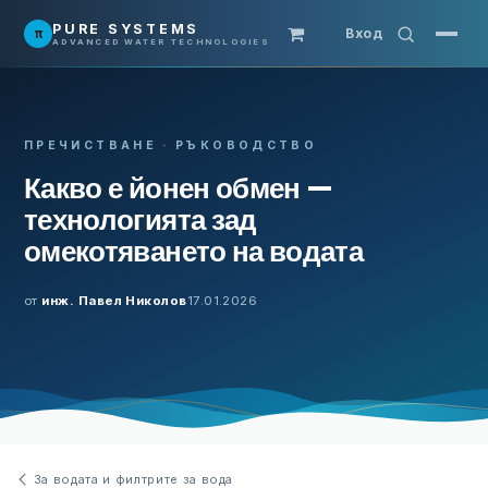
Преминете към съдържание
PURE SYSTEMS
π
Вход
ADVANCED WATER TECHNOLOGIES
ПРЕЧИСТВАНЕ
·
РЪКОВОДСТВО
Какво е йонен обмен —
технологията зад
омекотяването на водата
от
инж. Павел Николов
17.01.2026
За водата и филтрите за вода