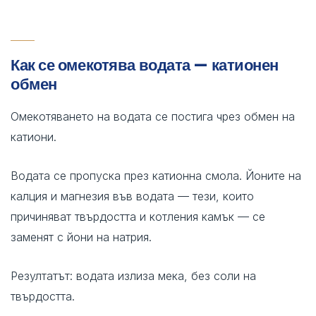
Как се омекотява водата — катионен
обмен
Омекотяването на водата се постига чрез обмен на
катиони.
Водата се пропуска през катионна смола. Йоните на
калция и магнезия във водата — тези, които
причиняват твърдостта и котления камък — се
заменят с йони на натрия.
Резултатът: водата излиза мека, без соли на
твърдостта.