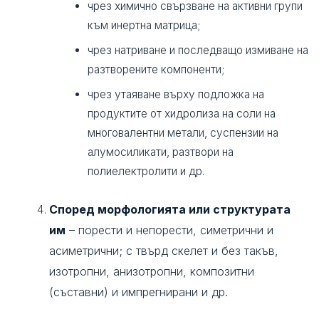
чрез химично свързване на активни групи
към инертна матрица;
чрез натриване и последващо измиване на
разтворените компоненти;
чрез утаяване върху подложка на
продуктите от хидролиза на соли на
многовалентни метали, суспензии на
алумосиликати, разтвори на
полиелектролити и др.
Според морфологията или структурата
им
– порести и непорести, симетрични и
асиметрични; с твърд скелет и без такъв,
изотропни, анизотропни, композитни
(съставни) и импрегнирани и др.