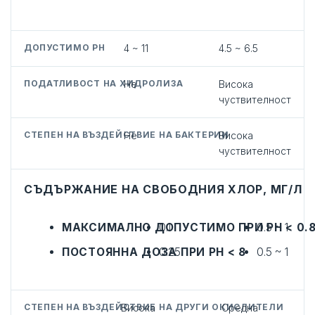
ДОПУСТИМО PH
4 ~ 11
4.5 ~ 6.5
ПОДАТЛИВОСТ НА ХИДРОЛИЗА
Не
Висока
чуствителност
СТЕПЕН НА ВЪЗДЕЙСТВИЕ НА БАКТЕРИИ
Не
Висока
чуствителност
СЪДЪРЖАНИЕ НА СВОБОДНИЯ ХЛОР, МГ/Л
МАКСИМАЛНО ДОПУСТИМО ПРИ PH < 0.
0.1
0.5 ~ 1
ПОСТОЯННА ДОЗА ПРИ PH < 8
0.25
0.5 ~ 1
СТЕПЕН НА ВЪЗДЕЙСТВИЕ НА ДРУГИ ОКИСЛИТЕЛИ
Висока
Средна