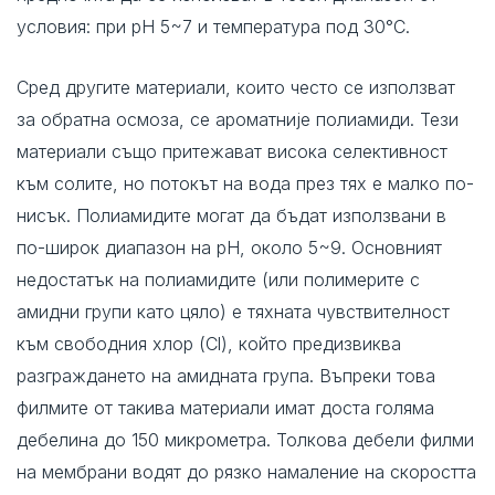
условия: при pH 5~7 и температура под 30°C.
Сред другите материали, които често се използват
за обратна осмоза, се ароматниje полиамиди. Тези
материали също притежават висока селективност
към солите, но потокът на вода през тях е малко по-
нисък. Полиамидите могат да бъдат използвани в
по-широк диапазон на pH, около 5~9. Основният
недостатък на полиамидите (или полимерите с
амидни групи като цяло) е тяхната чувствителност
към свободния хлор (Cl), който предизвиква
разграждането на амидната група. Въпреки това
филмите от такива материали имат доста голяма
дебелина до 150 микрометра. Толкова дебели филми
на мембрани водят до рязко намаление на скоростта