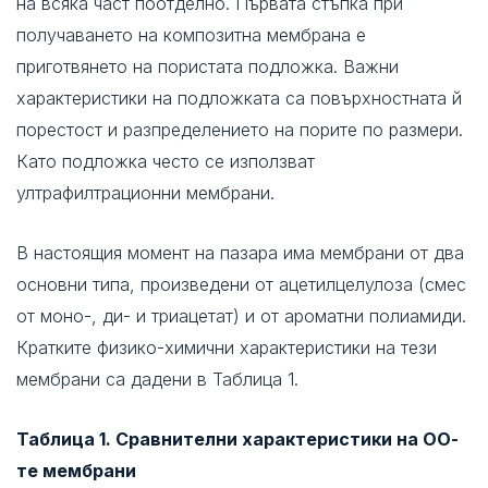
на всяка част поотделно. Първата стъпка при
получаването на композитна мембрана е
приготвянето на пористата подложка. Важни
характеристики на подложката са повърхностната й
порестост и разпределението на порите по размери.
Като подложка често се използват
ултрафилтрационни мембрани.
В настоящия момент на пазара има мембрани от два
основни типа, произведени от ацетилцелулоза (смес
от моно-, ди- и триацетат) и от ароматни полиамиди.
Кратките физико-химични характеристики на тези
мембрани са дадени в Таблица 1.
Таблица 1. Сравнителни характеристики на ОО-
те мембрани