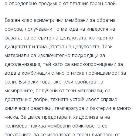
е определено предимно от плътния горен слой.
Важен клас асиметрични мембрани за обратна
осмоза, получавани по метода на инверсия на
фазата, са естерите на целулозата, конкретно
диацетатът и триацетатът на целулозата. Тези
материали са изключително подходящи за
десоленизация, тъй като са високопроницаеми за
вода в комбинация с много ниска проницаемост за
соли. Въпреки това, ако тези свойства на
мембраните, получени от тези материали, са
достатъчно добри, тяхната устойчивост спрямо
химически реактиви, температура и бактерии е много
ниска. За да се предотврати хидролизата на
полимера, такива мембрани обикновено се
предпочита да се използват в тесен диапазон от