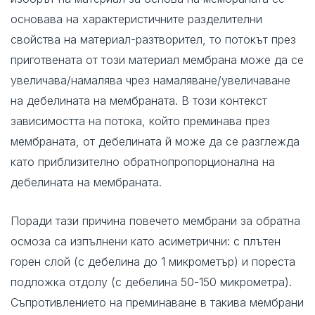
основава на характеристичните разделителни
свойства на материал-разтворител, то потокът през
приготвената от този материал мембрана може да се
увеличава/намалява чрез намаляване/увеличаване
на дебелината на мембраната. В този контекст
зависимостта на потока, който преминава през
мембраната, от дебелината й може да се разглежда
като приблизително обратнопропорционална на
дебелината на мембраната.
Поради тази причина повечето мембрани за обратна
осмоза са изпълнени като асиметрични: с плътен
горен слой (с дебелина до 1 микрометър) и пореста
подложка отдолу (с дебелина 50-150 микрометра).
Съпротивлението на преминаване в такива мембрани