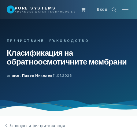
Преминете към съдържание
PURE SYSTEMS
π
Вход
ADVANCED WATER TECHNOLOGIES
ПРЕЧИСТВАНЕ
·
РЪКОВОДСТВО
Класификация на
обратноосмотичните мембрани
от
инж. Павел Николов
11.01.2026
За водата и филтрите за вода