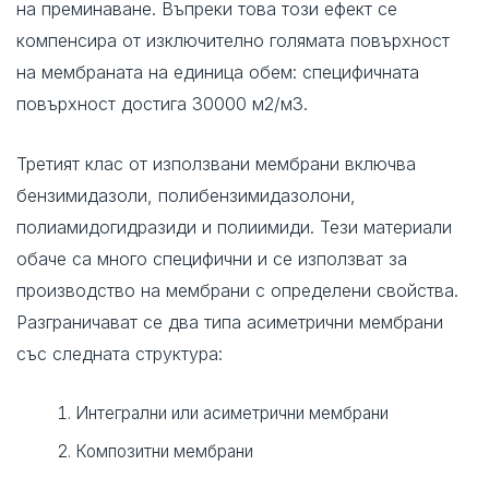
на преминаване. Въпреки това този ефект се
компенсира от изключително голямата повърхност
на мембраната на единица обем: специфичната
повърхност достига 30000 м2/м3.
Третият клас от използвани мембрани включва
бензимидазоли, полибензимидазолони,
полиамидогидразиди и полиимиди. Тези материали
обаче са много специфични и се използват за
производство на мембрани с определени свойства.
Разграничават се два типа асиметрични мембрани
със следната структура:
Интегрални или асиметрични мембрани
Композитни мембрани