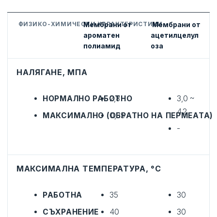
ФИЗИКО-ХИМИЧЕСКИ ХАРАКТЕРИСТИКИ
Мембрани от
Мембрани от
ароматен
ацетилцелул
полиамид
оза
НАЛЯГАНЕ, МПА
НОРМАЛНО РАБОТНО
2,8
3,0 ~
4.2
МАКСИМАЛНО (ОБРАТНО НА ПЕРМЕАТА)
0,35
-
МАКСИМАЛНА ТЕМПЕРАТУРА, °C
РАБОТНА
35
30
СЪХРАНЕНИЕ
40
30