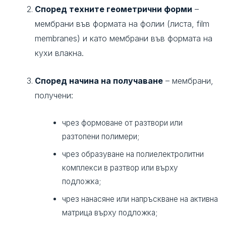
Според техните геометрични форми
–
мембрани във формата на фолии (листа, film
membranes) и като мембрани във формата на
кухи влакна.
Според начина на получаване
– мембрани,
получени:
чрез формоване от разтвори или
разтопени полимери;
чрез образуване на полиелектролитни
комплекси в разтвор или върху
подложка;
чрез нанасяне или напръскване на активна
матрица върху подложка;