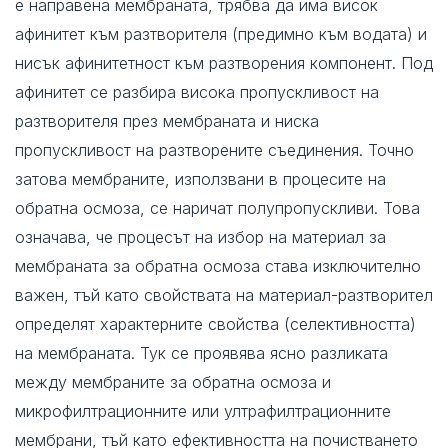
е направена мембраната, трябва да има висок
афинитет към разтворителя (предимно към водата) и
нисък афинитетност към разтворения компонент. Под
афинитет се разбира висока пропускливост на
разтворителя през мембраната и ниска
пропускливост на разтворените съединения. Точно
затова мембраните, използвани в процесите на
обратна осмоза, се наричат полупропускливи. Това
означава, че процесът на избор на материал за
мембраната за обратна осмоза става изключително
важен, тъй като свойствата на материал-разтворител
определят характерните свойства (селективността)
на мембраната. Тук се проявява ясно разликата
между мембраните за обратна осмоза и
микрофилтрационните или ултрафилтрационните
мембрани, тъй като ефективността на почистването