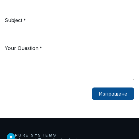
Subject
*
Your Question
*
Изпращане
PURE SYSTEMS
π