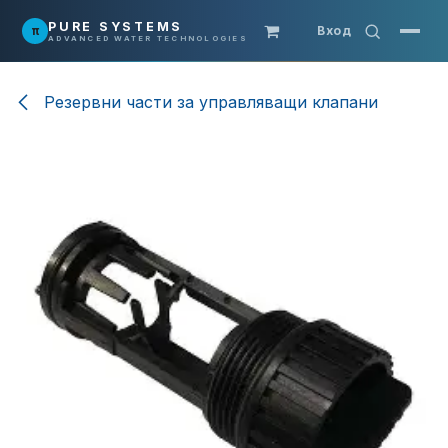
Преминете към съдържание
PURE SYSTEMS
π
Вход
ADVANCED WATER TECHNOLOGIES
Резервни части за управляващи клапани