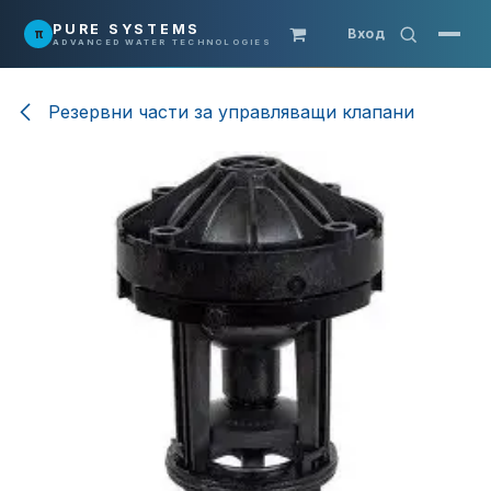
Преминете към съдържание
PURE SYSTEMS
π
Вход
ADVANCED WATER TECHNOLOGIES
Резервни части за управляващи клапани