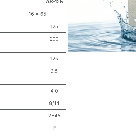
AS-125
16 x 65
125
200
125
3,5
4,0
8/14
2÷45
1"