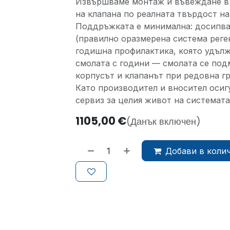
Извършваме монтаж и въвеждане в 
на клапана по реалната твърдост на
Поддръжката е минимална: досипва
(правилно оразмерена система реген
годишна профилактика, която удълж
смолата с години — смолата се подм
корпусът и клапанът при редовна гр
Като производител и вносител осиг
сервиз за целия живот на системата
1105,00
€
(Данък включен)
Добави в коли