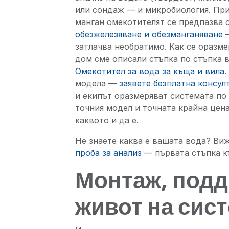
или сондаж — и микробиология. Пр
манган омекотителят се предпазва 
обезжелезяване и обезманганяване
—
затлачва необратимо. Как се оразме
дом сме описали стъпка по стъпка 
Омекотител за вода за къща и вила
.
модела —
заявете безплатна консул
и екипът оразмеряват системата по
точния модел и точната крайна цена
каквото и да е.
Не знаете каква е вашата вода? Ви
проба за анализ
— първата стъпка к
Монтаж, подд
живот на сис