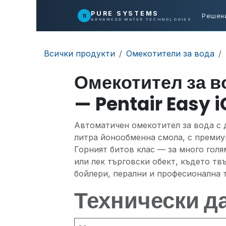
Преминете към съдържание
PURE SYSTEMS
π
Решен
ADVANCED WATER TECHNOLOGIES
Всички продукти
Омекотители за вода
Омекотител за во
— Pentair Easy i
Автоматичен омекотител за вода с де
литра йонообменна смола, с премиум 
Горният битов клас — за много голя
или лек търговски обект, където тв
бойлери, перални и професионална т
Технически д