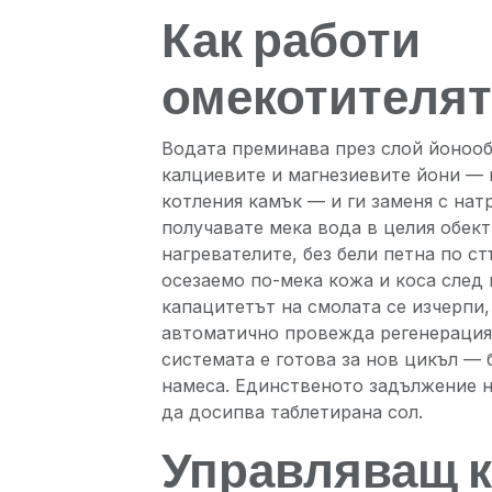
Как работи
омекотителят
Водата преминава през слой йонооб
калциевите и магнезиевите йони — 
котления камък — и ги заменя с нат
получавате мека вода в целия обект
нагревателите, без бели петна по ст
осезаемо по-мека кожа и коса след 
капацитетът на смолата се изчерпи
автоматично провежда регенерация 
системата е готова за нов цикъл —
намеса. Единственото задължение 
да досипва таблетирана сол.
Управляващ 