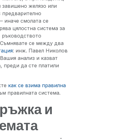
и завишено желязо или
с предварително
 иначе смолата се
рява цялостна система за
в ръководството
 Съмнявате се между два
тация
: инж. Павел Николов
 Вашия анализ и казват
, преди да сте платили
жте
как се взима правилна
ъм правилната система.
ръжка и
темата