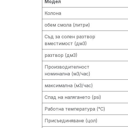
Модел
Колона
обем смола (литри)
Съд за солен разтвор
вместимост (дм3)
разтвор (дм3)
Производителност
номинална (м3/час)
максимална (м3/час)
Спад на налягането (psi)
Работна температура (°C)
Присъединяване (цол)