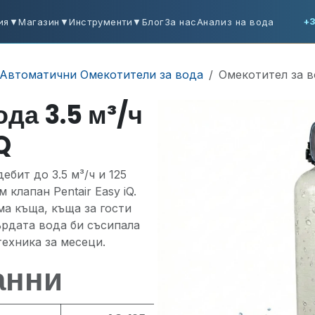
ия
▼
Магазин
▼
Инструменти
▼
Блог
За нас
Анализ на вода
+3
Автоматични Омекотители за вода
Омекотител за во
да 3.5 м³/ч
Q
бит до 3.5 м³/ч и 125
клапан Pentair Easy iQ.
ма къща, къща за гости
ърдата вода би съсипала
ехника за месеци.
анни