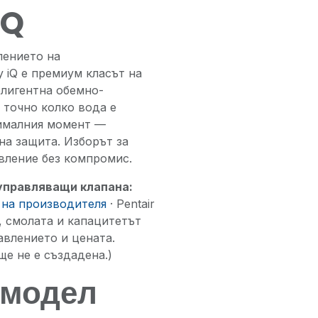
iQ
лението на
 iQ е премиум класът на
елигентна обемно-
 точно колко вода е
тималния момент —
на защита. Изборът за
авление без компромис.
 управляващи клапана:
 на производителя
· Pentair
, смолата и капацитетът
авлението и цената.
ще не е създадена.)
и модел