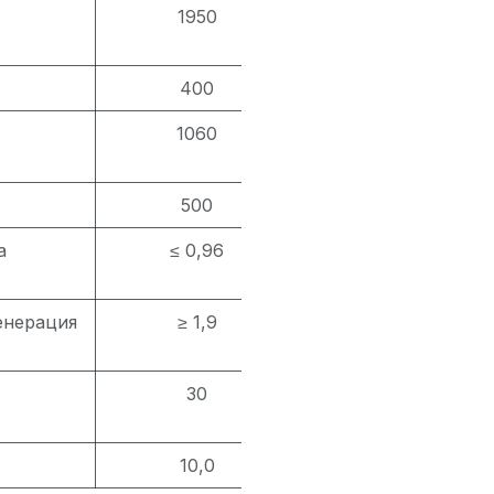
1950
400
1060
500
а
≤ 0,96
енерация
≥ 1,9
30
10,0