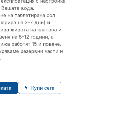
експлоатация с настройка
 Вашата вода.
не на таблетирана сол
ерира на 3–7 дни) и
ава живота на клапана и
еня на 8–12 години, а
ижа работят 15 и повече.
уряваме резервни части и
.
чката
Купи сега