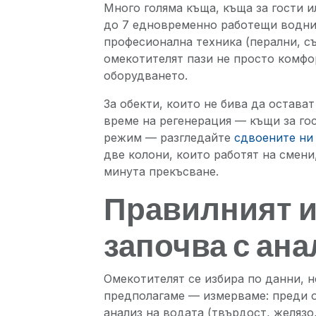
Много голяма къща, къща за гости и
до 7 едновременно работещи водни
професионална техника (перални, с
омекотителят пази не просто комфо
оборудването.
За обекти, които не бива да остава
време на регенерация — къщи за го
режим — разгледайте
сдвоените ни
две колони, които работят на смени
минута прекъсване.
Правилният 
започва с ана
Омекотителят се избира по данни, н
предполагаме — измерваме: преди 
анализ на водата (твърдост, желязо,