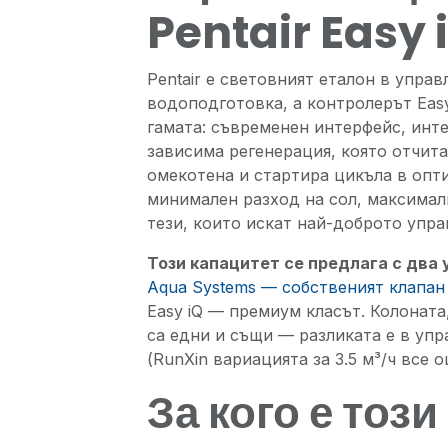
Pentair Easy 
Pentair е световният еталон в управ
водоподготовка, а контролерът Easy
гамата: съвременен интерфейс, инт
зависима регенерация, която отчита
омекотена и стартира цикъла в оп
минимален разход на сол, максимал
тези, които искат най-доброто упр
Този капацитет се предлага с два
Aqua Systems — собственият клапан
Easy iQ — премиум класът. Колоната
са едни и същи — разликата е в упр
(RunXin вариацията за 3.5 м³/ч все о
За кого е тоз