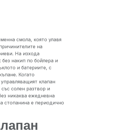
менна смола, която улавя
причинителите на
риеви. На изхода
: без накип по бойлера и
ъклото и батериите, с
къпане. Когато
, управляващият клапан
със солен разтвор и
 без никаква ежедневна
на стопанина е периодично
клапан