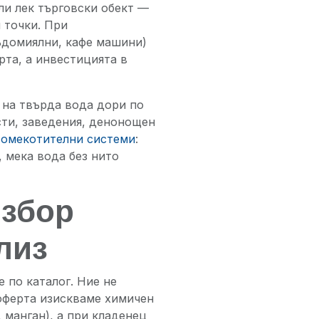
ли лек търговски обект —
 точки. При
ъдомиялни, кафе машини)
рта, а инвестицията в
т на твърда вода дори по
сти, заведения, денонощен
 омекотителни системи
:
, мека вода без нито
избор
лиз
е по каталог. Ние не
оферта изискваме химичен
 манган), а при кладенец