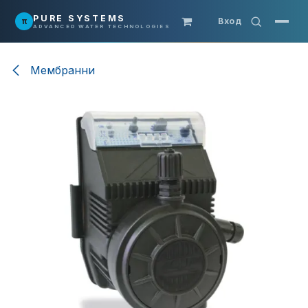
Преминете към съдържание
PURE SYSTEMS
π
Вход
ADVANCED WATER TECHNOLOGIES
Мембранни