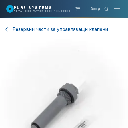
Преминете към съдържание
PURE SYSTEMS
π
Вход
ADVANCED WATER TECHNOLOGIES
Резервни части за управляващи клапани