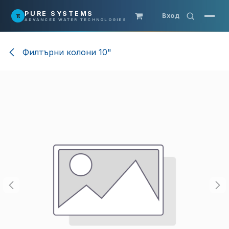
Преминете към съдържание
PURE SYSTEMS
π
Вход
ADVANCED WATER TECHNOLOGIES
Филтърни колони 10"