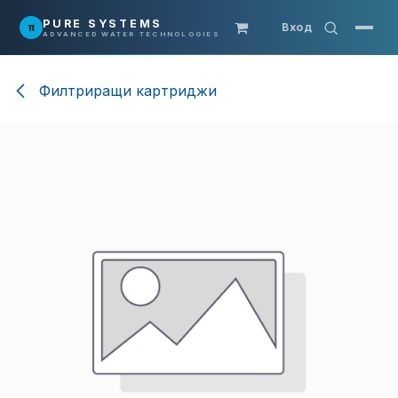
Преминете към съдържание
PURE SYSTEMS
π
Вход
ADVANCED WATER TECHNOLOGIES
Филтриращи картриджи