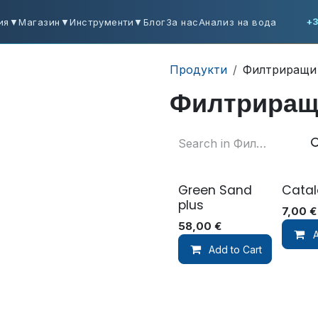
ия
▼
Магазин
▼
Инструменти
▼
Блог
За нас
Анализ на вода
+3
Продукти
Филтриращи
Филтриращ
Green Sand
Catal
plus
7,00
€
58,00
€
A
Add to Cart
До