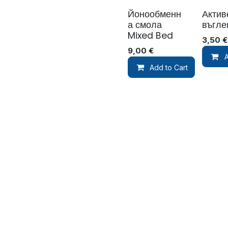
Йонообменн
Актив
а смола
въгле
Mixed Bed
3,50
€
9,00
€
A
Add to Cart
До