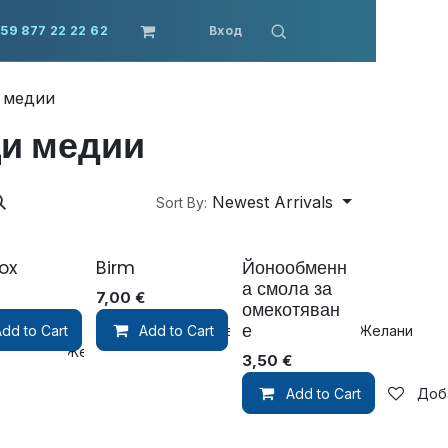
59 877 22 22 62
Вход
 медии
и медии
Newest Arrivals
Sort By:
ox
Birm
Йонообменн
а смола за
7,00
€
омекотяван
е
dd to Cart
Добави към Желани
Add to Cart
Добави към Желани
бави към Желани
3,50
€
Add to Cart
Доб