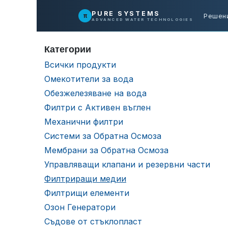
Преминете към съдържание
PURE SYSTEMS
π
Решен
ADVANCED WATER TECHNOLOGIES
Категории
Всички продукти
Омекотители за вода
Обезжелезяване на вода
Филтри с Активен въглен
Механични филтри
Системи за Обратна Осмоза
Мембрани за Обратна Осмоза
Управляващи клапани и резервни части
Филтриращи медии
Филтрищи елементи
Озон Генератори
Съдове от стъклопласт