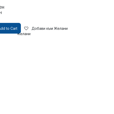
ен
н
dd to Cart
Добави към Желани
бави към Желани